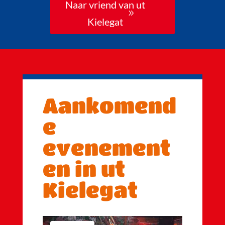
Naar vriend van ut
Kielegat
Aankomend
e
evenement
en in ut
Kielegat