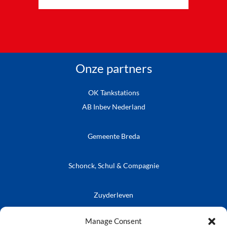
Onze partners
OK Tankstations
AB Inbev Nederland
Gemeente Breda
Schonck, Schul & Compagnie
Zuyderleven
Vrienden van de Prins
Café Publieke Werken
Kielegatse Leutpenning
Manage Consent