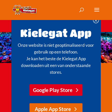
Q
Kielegat App
Onze website is niet geoptimaliseerd voor
Carnaval
gebruik op een telefoon.
Je kan het beste de Kielegat App
in ut
downloaden uit een van onderstaande
stores.
Kielegat
Google Play Store
Halfvasten is geweest en
daarmee zit seizoen
2025-2026 erop. Maar in
Apple App Store
ut Kielegat begint het al