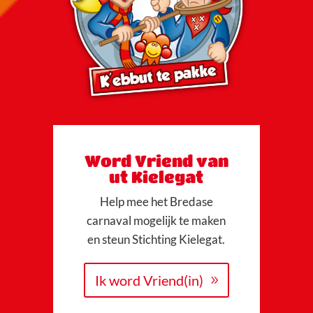
Word Vriend van
ut Kielegat
Help mee het Bredase
carnaval mogelijk te maken
en steun Stichting Kielegat.
Ik word Vriend(in)